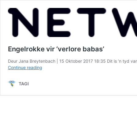
Engelrokke vir ‘verlore babas’
Deur Jana Breytenbach | 15 Oktober 2017 18:35 Dit is ʼn tyd van
Engelrokke
Continue reading
vir
‘verlore
TAGI
babas’